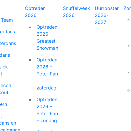
Optreden
Snuffelweek
Winkel
Uurrooster
Mijn account
Zo
2026
2026
2026-
-Team
2027
Optreden
erdans
2026 –
Greatest
terdans
Showman
dans
Optreden
siek
2026 –
et
Peter Pan
–
anced
zaterdag
kout
Optreden
ern
2026 –
Peter Pan
,
– zondag
dans en
icaldance