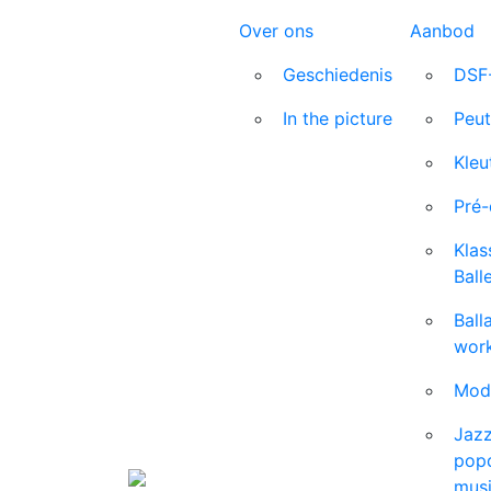
Over ons
Aanbod
Geschiedenis
DSF
In the picture
Peut
Kleu
Pré-
Klas
Ball
Ball
wor
Mod
Jazz
pop
mus