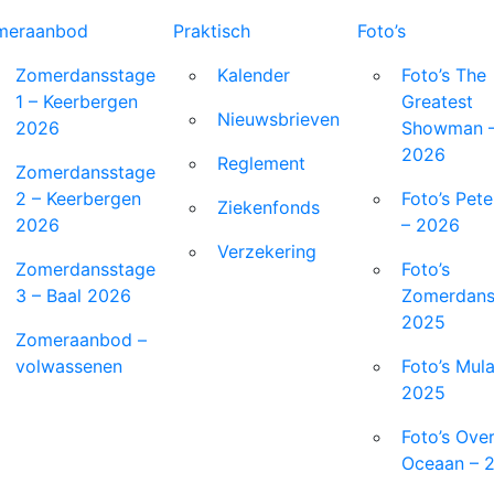
meraanbod
Afrekenen
Faq
Geschiedenis
Praktisch
Contact
Foto’s
Zomerdansstage
Kalender
Foto’s The
1 – Keerbergen
Greatest
Nieuwsbrieven
2026
Showman 
2026
Reglement
Zomerdansstage
2 – Keerbergen
Foto’s Pete
Ziekenfonds
2026
– 2026
Verzekering
Zomerdansstage
Foto’s
3 – Baal 2026
Zomerdans
2025
Zomeraanbod –
volwassenen
Foto’s Mul
2025
Foto’s Ove
Oceaan – 